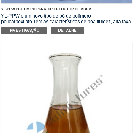
YL-PPW PCE EM PÓ PARA TIPO REDUTOR DE ÁGUA
YL-PPW é um novo tipo de pó de polímero
policarboxilato.Tem as características de boa fluidez, alta taxa
de redução de água e boa solubilidade, adequado para
INVESTIGAÇÃO
DETALHE
diferentes tipos de argamassa à base de cimento ou à base
de gesso com alta fluidez e alta resistência.Pode tornar a
argamassa plastificada rapidamente, com bom efeito e baixa
perda ao longo do tempo.