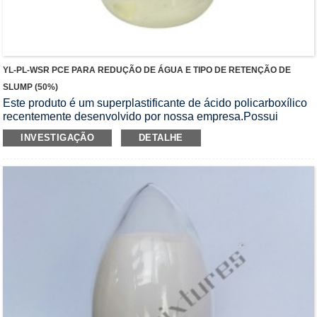
YL-PL-WSR PCE PARA REDUÇÃO DE ÁGUA E TIPO DE RETENÇÃO DE
SLUMP (50%)
Este produto é um superplastificante de ácido policarboxílico
recentemente desenvolvido por nossa empresa.Possui
desempenho de redução de água e retenção de abatimento,
INVESTIGAÇÃO
DETALHE
alta taxa de redução de água, boa retenção de abatimento e
pode resolver os problemas de adaptabilidade de diferentes
cimentos.É especialmente utilizado para preparar concreto de
alta resistência, concreto de alto desempenho, concreto de
alta qualidade, concreto massa, concreto autonivelante,
concreto autoadensável, etc.