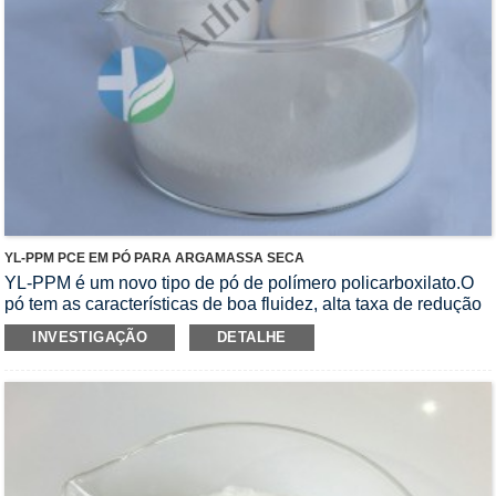
YL-PPM PCE EM PÓ PARA ARGAMASSA SECA
YL-PPM é um novo tipo de pó de polímero policarboxilato.O
pó tem as características de boa fluidez, alta taxa de redução
de água e boa solubilidade.É adequado para diferentes tipos
INVESTIGAÇÃO
DETALHE
de bases de cimento ou gesso com requisitos de alta fluidez e
alta resistência.Argamassa de pó seco.Pode tornar a
velocidade de plastificação da argamassa rápida, o efeito é
bom e a perda ao longo do tempo é baixa.