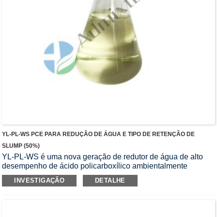
YL-PL-WS PCE PARA REDUÇÃO DE ÁGUA E TIPO DE RETENÇÃO DE
SLUMP (50%)
YL-PL-WS é uma nova geração de redutor de água de alto
desempenho de ácido policarboxílico ambientalmente
amigável desenvolvido independentemente por nossa
INVESTIGAÇÃO
DETALHE
empresa.Possui propriedades de redução de água e retenção
de abatimento, alta taxa de redução de água e boa retenção
de abatimento.Este produto é um líquido transparente incolor
ou amarelo claro.Seu consumo de energia de produção é