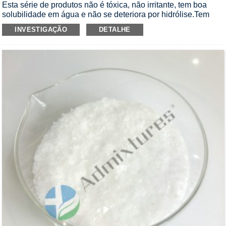
Esta série de produtos não é tóxica, não irritante, tem boa
solubilidade em água e não se deteriora por hidrólise.Tem
boa compatibilidade com uma variedade de componentes.O
INVESTIGAÇÃO
DETALHE
produto final tem forte capacidade de retenção de partículas
de cimento.É caracterizado com alta taxa de redução de água
e bom efeito de reforço, melhor durabilidade, não corrosão e
respeito ao meio ambiente.Pode ser aplicado em concreto
comercial de alto desempenho e alta resistência (acima de
C60) para mistura no local e transporte de longa distância.