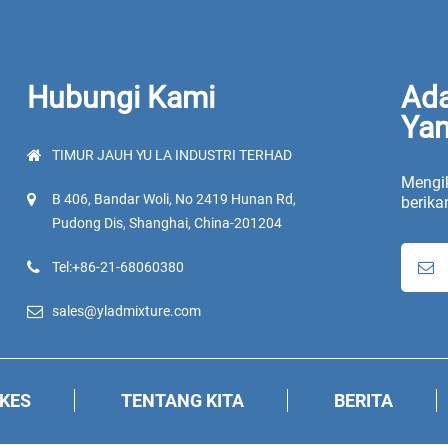
Hubungi Kami
Ada
Yan
TIMUR JAUH YU LA INDUSTRI TERHAD
Mengik
B 406, Bandar Woli, No 2419 Hunan Rd,
berika
Pudong Dis, Shanghai, China-201204
Tel:+86-21-68060380
sales@yladmixture.com
KES
TENTANG KITA
BERITA