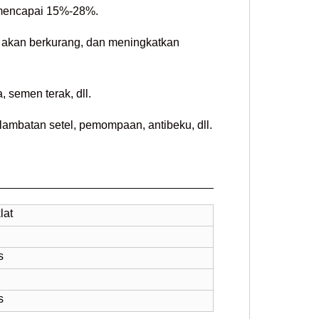
a mencapai 15%-28%.
akan berkurang, dan meningkatkan
 semen terak, dll.
lambatan setel, pemompaan, antibeku, dll.
lat
s
s