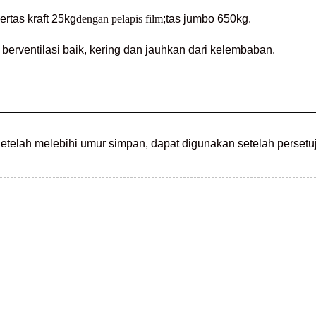
rtas kraft 25kg
dengan pelapis film
;tas jumbo 650kg.
berventilasi baik, kering dan jauhkan dari kelembaban.
etelah melebihi umur simpan, dapat digunakan setelah persetu