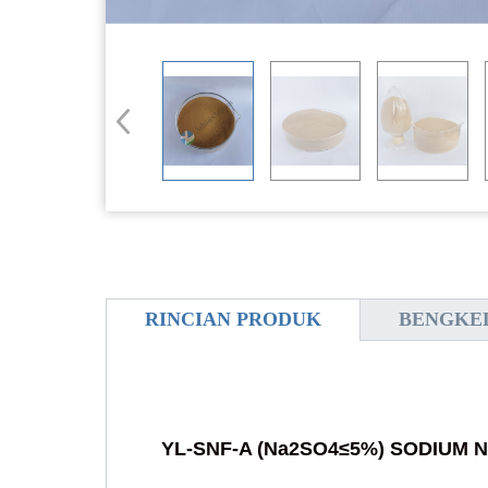
RINCIAN PRODUK
BENGKE
YL-SNF-A (Na2SO4≤5%) SODIUM