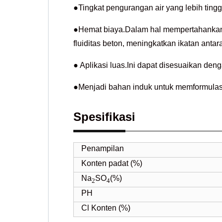
●Tingkat pengurangan air yang lebih ting
●Hemat biaya.Dalam hal mempertahankan
fluiditas beton, meningkatkan ikatan antar
● Aplikasi luas.Ini dapat disesuaikan deng
●Menjadi bahan induk untuk memformulasi 
Spesifikasi
Penampilan
Konten padat (%)
Na
SO
(%)
2
4
PH
Cl Konten (%)